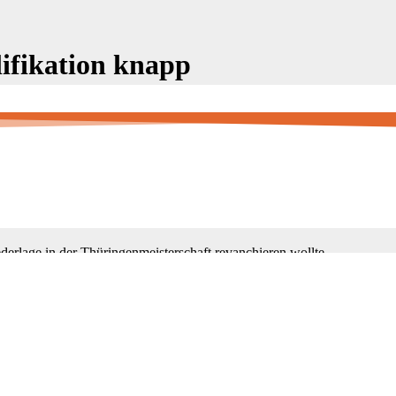
ifikation knapp
rschaft der Herren in Auerbach. Die Gegner hießen VC Gotha und VSV
erlage in der Thüringenmeisterschaft revanchieren wollte.
em die Geraer Herren den 2. Satz durch gute Blockarbeit für sich entsc
pes Hin und Her kam zustande und Gothas starker Mittelangreifer Sven
usste man sich in einem spannenden Spiel mit 16:18 geschlagen geben
chtal stand somit Wiedergutmachung an. Die Enttäuschung war abgesch
otation der Startsechs, konnte man den ersten Satz knapp gewinnen (25:
Anm.d.Red.: Ken H.) besiegelt.
er für einen ungefährdeten 2:0 Sieg. Die Teamstimmung muss hierbei