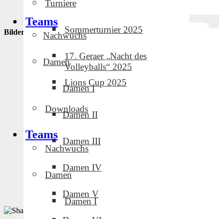
Turniere
Teams
Sommerturnier 2025
Bildergalerie
Nachwuchs
17. Geraer „Nacht des
Damen
Volleyballs“ 2025
Lions Cup 2025
Damen I
Downloads
Damen II
Teams
Damen III
Nachwuchs
Damen IV
Damen
Damen V
Damen I