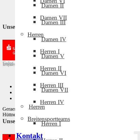
Damen VI
Damen II
Damen VII
Damen III
Unsere Partner und Sponsoren
Herren
Damen IV
Herren I
Damen V
Folgt uns in den sozialen Medien!
Weitere Links
Impressum
·
Downloads
·
Intern
·
Datenschutz
Herren II
Damen VI
Herren III
Privatsphäre-Einstellungen ändern
Damen VII
Historie der Privatsphäre-Einstellungen
Einwilligungen widerrufen
Herren IV
Herren
Geraer Volleyballclub · Design by Mike Tischmacher und Norman
Hüttner · © 2022
Breitensportteams
Unsere Partner und Sponsoren
Herren I
Kontakt