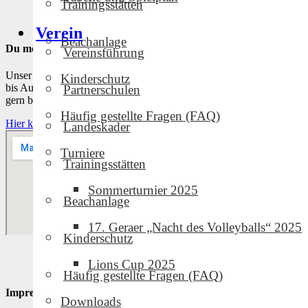
Trainingsstätten
Verein
Beachanlage
Du möchtest den Beachplatz nutzen?
Vereinsführung
Unser Beachplatz kann in den Sommermonaten von ca. April/Mai
Kinderschutz
bis August/September genutzt werden. Bei Interesse kannst du dich
Partnerschulen
gern bei unserem Verantwortlichen melden!
Häufig gestellte Fragen (FAQ)
Hier klicken um zum Belegungsplan zu gelangen
Landeskader
Turniere
Trainingsstätten
Sommerturnier 2025
Beachanlage
17. Geraer „Nacht des Volleyballs“ 2025
Kinderschutz
Lions Cup 2025
Häufig gestellte Fragen (FAQ)
Impressionen
Downloads