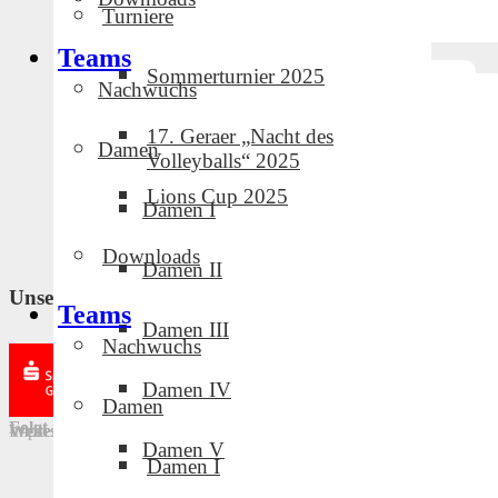
Turniere
Teams
Sommerturnier 2025
Nachwuchs
17. Geraer „Nacht des
Damen
Volleyballs“ 2025
Lions Cup 2025
Damen I
Downloads
Damen II
Unsere Partner und Sponsoren
Teams
Damen III
Nachwuchs
Damen IV
Damen
Folgt uns in den sozialen Medien!
Weitere Links
Impressum
·
Downloads
·
Intern
·
Datenschutz
Damen V
Damen I