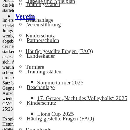
Tabelle und Spielplan
Trainingsstätten
die Mannschaften des SVV Weimar II und VSV 90 Ebeleben
starteten die Herren II des Geraer VC Ihr Verbandsligadebüt.
Verein
Beachanlage
Im ersten Spiel des Tages ging es gegen die Routiniers aus
Vereinsführung
Ebeleben. Im ersten Satz war noch deutlich die Nervosität der geraer
Jungs zu spüren, wodurch man diesen mit vielen Eigenfehlern und
Kinderschutz
wenig Durchschlagskraft im Angriff auch relativ deutlich mit 18-25
Partnerschulen
abgeben musste. Im zweiten Satz schienen die Jungs nun endlich in
der neuen Liga angekommen zu sein. Mit gutem Aufschalgspiel,
Häufig gestellte Fragen (FAQ)
starken Angriffen und guter Feldabwehr konnte die Mannschaft ein
Landeskader
erstes Ausrufezeichen setzen und entschieden den Satz mit 25-19 für
sich. Auch im dritten Satz zeigten die Jungs von Trainer Günter Eck,
Turniere
warum sie verdient aus der Bezirksliga Ost aufgestiegen sind. Wie
Trainingsstätten
schon im zweiten Satz konnte man durch clevere Aufschläge und
druckvolles Angriffspiel den Gegner mit 25-19 schlagen. Der vierte
Sommerturnier 2025
Satz begann leider wieder etwas unkonzentriert wodurch man dem
Beachanlage
Gegner bis zum Stand von 12-16 etwas hinterher rannte. Erst eine
Aufschlagserie von Mittelblocker Alex Seime brachte den GVC II
17. Geraer „Nacht des Volleyballs“ 2025
wieder auf die Siegerstraße. Nach dieser Serie ließen die Jungs des
Kinderschutz
GVC II nichts mehr anbrennen und entschieden den letzten Satz mit
25:23 und somit das Spiel 3:1 für sich.
Lions Cup 2025
Häufig gestellte Fragen (FAQ)
Es spielten Clemens Pagel (Kapitän/Außen-Annahme), Martin
Hettinger (Zuspiel), Max Buchner (Außen-Annahme), Ralph Hölzel
Downloads
(Mittelblock), Maximilian Koch (Diagonal), Alex Seime