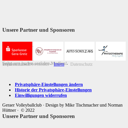
Unsere Partner und Sponsoren
Folgt uns in den sozialen Medien!
Weitere Links
Impressum
·
Downloads
·
Intern
·
Datenschutz
Privatsphäre-Einstellungen ändern
Historie der Privatsphäre-Einstellungen
Einwilligungen widerrufen
Geraer Volleyballclub · Design by Mike Tischmacher und Norman
Hüttner · © 2022
Unsere Partner und Sponsoren