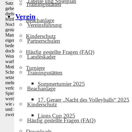
Tabelle und Spielplan
Satz sichern. Beflügelt von diesem Erfolg sollte es so weiter
Trainingsstätten
gehen, doch Gotha, die nun offenbar warm gelaufen waren,
drehte in den kommenden drei Sätzen richtig auf und gewann
Verein
letztlich mit 3:1.
Beachanlage
Noch spektakulärer sollte sich das zweite Spiel des Tages
Vereinsführung
gestalten. Ein Sieg gegen den VC Jena sollte her. Doch die
Mannschaft wirkte zu Beginn müde und erschöpft was zu vielen
Kinderschutz
eigenen Fehlern führte, was die ersten zwei Satzgewinne für Jena
Partnerschulen
bedeutete. Auch im dritten Satz führte Jena zu Beginn deutlich,
doch eine Aufschlagsserie von Nick Naundorf brachte die
Häufig gestellte Fragen (FAQ)
Wende. Die Geraer schienen neu entfacht worden zu sein und
Landeskader
warfen ihr ganzes Können in die Aufholjagd. Mit dieser
Motivation wendete sich das Blatt. Dem Zuspieler Karsten
Turniere
Schmidt gelang es zusehends besser seine Angreifer in Szene zu
Trainingsstätten
setzen, was den Druck auf die Spieler aus der Saalestadt noch
mehr erhöhte. Die Jenaer verloren zusehends an Boden und
Sommerturnier 2025
verloren den 3. Satz und brachten unsere Jungs somit zurück ins
Beachanlage
Spiel. Mit neu erwachten Kräften und einem immer stärker
werdenden Angriffs- und Aufschlagsspiel wirkten die Geraer nun
17. Geraer „Nacht des Volleyballs“ 2025
wie ausgewechselt. Auf diese Weise wurden auch noch Satz vier
Kinderschutz
und fünf gewonnen. Somit geht an diesem Tag ein Sieg und auch
zwei wichtige Punkte für die Tabelle nach Gera.
Lions Cup 2025
Häufig gestellte Fragen (FAQ)
Downloads