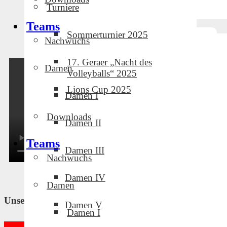
Turniere
Teams
Sommerturnier 2025
Nachwuchs
17. Geraer „Nacht des
Damen
Volleyballs“ 2025
Lions Cup 2025
Damen I
Downloads
Damen II
Teams
Damen III
Nachwuchs
Damen IV
Damen
Unsere Partner und Sponsoren
Damen V
Damen I