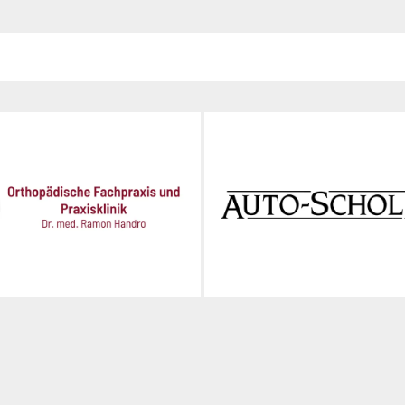
üttner · © 2022