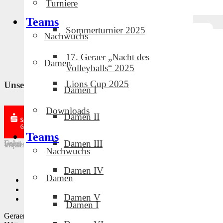
Turniere
Teams
Sommerturnier 2025
Nachwuchs
17. Geraer „Nacht des
Damen
Volleyballs“ 2025
Lions Cup 2025
Unsere Partner und Sponsoren
Damen I
Downloads
Damen II
Teams
Damen III
Folgt uns in den sozialen Medien!
Weitere Links
Impressum
·
Downloads
·
Intern
·
Datenschutz
Nachwuchs
Damen IV
Damen
Privatsphäre-Einstellungen ändern
Historie der Privatsphäre-Einstellungen
Damen V
Einwilligungen widerrufen
Damen I
Geraer Volleyballclub · Design by Mike Tischmacher und Norman