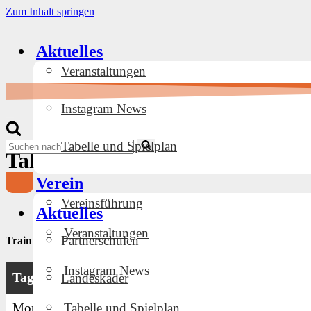
Zum Inhalt springen
Aktuelles
Veranstaltungen
Instagram News
Navigationsmenü
Suchen
Tabelle und Spielplan
Talentförderung Anfänger
nach …
U12w
Verein
Navigationsmenü
Vereinsführung
Aktuelles
Veranstaltungen
Partnerschulen
Trainingszeiten
Instagram News
Tag
Zeit
Ort
Landeskader
Tabelle und Spielplan
Montag
16.00 – 18.00
Panndorfhalle