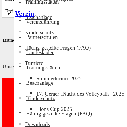
Trainingsstätten
Freitag
16.00 – 18.00
Rutheneum (ehem. Goethe
Verein
Beachanlage
Vereinsführung
Kinderschutz
Partnerschulen
Trainerteam
Häufig gestellte Fragen (FAQ)
Landeskader
Turniere
Unsere Partner und Sponsoren
Trainingsstätten
Sommerturnier 2025
Beachanlage
17. Geraer „Nacht des Volleyballs“ 2025
Kinderschutz
Lions Cup 2025
Häufig gestellte Fragen (FAQ)
Downloads