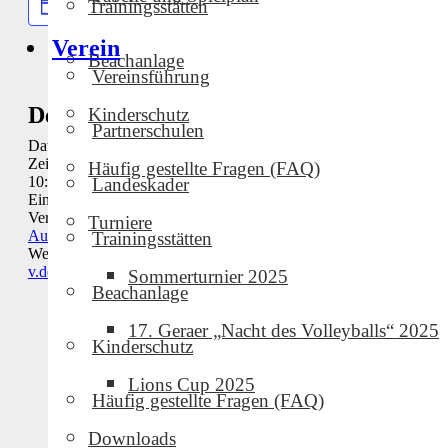
Zum Kalender hinzufügen
Trainingsstätten
Verein
Beachanlage
Vereinsführung
Details
Veranstalter
Kinderschutz
Partnerschulen
Datum:
September 28, 2025
Gastgeber
Zeit:
Häufig gestellte Fragen (FAQ)
10:00 - 16:00
Landeskader
Eintritt:
Kostenlos
Veranstaltungskategorie:
Turniere
Auswärtsspiel
Trainingsstätten
Website:
https://www.tv-
v.de/cms/home/jugend.xhtml
Sommerturnier 2025
Beachanlage
17. Geraer „Nacht des Volleyballs“ 2025
Kinderschutz
Lions Cup 2025
Häufig gestellte Fragen (FAQ)
Downloads