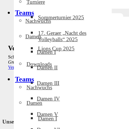
Turniere
Teams
Sommerturnier 2025
Nachwuchs
17. Geraer „Nacht des
Damen
Volleyballs“ 2025
Veranstaltungsort
Lions Cup 2025
Damen I
Schmalkalden
Greußen
,
99718
DE
Google Karte anzeigen
Downloads
Damen II
Veranstaltungsort-Website anzeigen
Teams
Damen III
Punktspiel GVC-Herren
Punktspiel GVC-Herren
Nachwuchs
Damen IV
Damen
Damen V
Damen I
Unsere Partner und Sponsoren