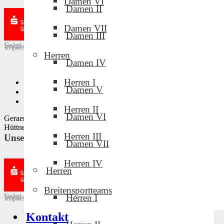
Damen VI
Damen II
Damen VII
Damen III
Folgt uns in den sozialen Medien!
Weitere Links
Impressum
·
Downloads
·
Intern
·
Datenschutz
Herren
Damen IV
Herren I
Privatsphäre-Einstellungen ändern
Damen V
Historie der Privatsphäre-Einstellungen
Einwilligungen widerrufen
Herren II
Damen VI
Geraer Volleyballclub · Design by Mike Tischmacher und Norman
Hüttner · © 2022
Herren III
Unsere Partner und Sponsoren
Damen VII
Herren IV
Herren
Breitensportteams
Folgt uns in den sozialen Medien!
Herren I
Weitere Links
Impressum
·
Downloads
·
Intern
·
Datenschutz
Kontakt