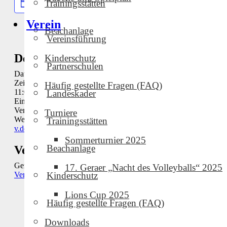
Zum Kalender hinzufügen
Trainingsstätten
Verein
Beachanlage
Vereinsführung
Details
Kinderschutz
Partnerschulen
Datum:
September 27, 2025
Zeit:
Häufig gestellte Fragen (FAQ)
11:00 - 15:00
Landeskader
Eintritt:
Kostenlos
Veranstaltungskategorie:
Heimspiel
Turniere
Website:
https://www.tv-
Trainingsstätten
v.de/cms/home/halle/ligen/thueringenliga.xhtml
Sommerturnier 2025
Beachanlage
Veranstalter
Geraer VC
17. Geraer „Nacht des Volleyballs“ 2025
Veranstalter-Website anzeigen
Kinderschutz
Lions Cup 2025
Häufig gestellte Fragen (FAQ)
Downloads