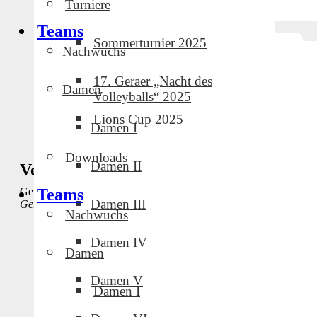
Turniere
Teams
Sommerturnier 2025
Nachwuchs
17. Geraer „Nacht des
Damen
Volleyballs“ 2025
Lions Cup 2025
Damen I
Downloads
Damen II
Veranstaltungsort
Gera
Teams
Damen III
Gera
,
Germany
Google Karte anzeigen
Nachwuchs
Damen IV
Spieltag GVC-Jugend
Spieltag GVC-Jugend
Damen
Damen V
Damen I