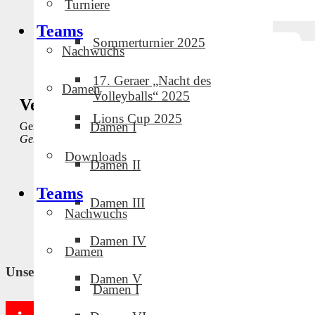
Turniere
Teams
Sommerturnier 2025
Nachwuchs
17. Geraer „Nacht des
Damen
Volleyballs“ 2025
Veranstaltungsort
Lions Cup 2025
Damen I
Gera
Gera
,
Germany
Google Karte anzeigen
Downloads
Damen II
Spieltag GVC-Jugend
Spieltag GVC-Jugend
Teams
Damen III
Nachwuchs
Damen IV
Damen
Unsere Partner und Sponsoren
Damen V
Damen I