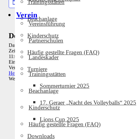
Zum Kalender hinzufügen
Trainingsstätten
Verein
Beachanlage
Vereinsführung
Details
Veranstalter
Kinderschutz
Partnerschulen
Datum:
März 14
Geraer VC
Zeit:
Veranstalter-Website
Häufig gestellte Fragen (FAQ)
11:00 - 15:00
anzeigen
Landeskader
Eintritt:
Kostenlos
Veranstaltungskategorie:
Turniere
Heimspiel
Trainingsstätten
Website:
nan
Sommerturnier 2025
Beachanlage
17. Geraer „Nacht des Volleyballs“ 2025
Kinderschutz
Lions Cup 2025
Häufig gestellte Fragen (FAQ)
Downloads