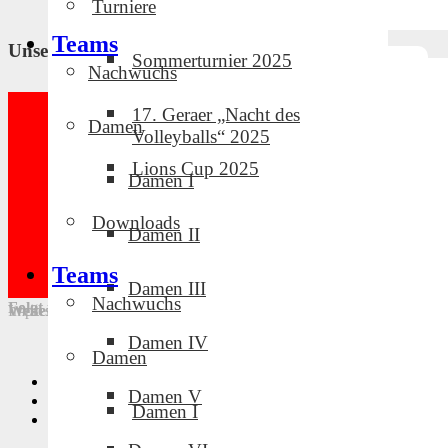
Turniere
Teams
Unsere Partner und Sponsoren
Sommerturnier 2025
Nachwuchs
17. Geraer „Nacht des
Damen
Volleyballs“ 2025
Lions Cup 2025
Damen I
Downloads
Damen II
Teams
Damen III
Nachwuchs
Folgt uns in den sozialen Medien!
Weitere Links
Impressum
·
Downloads
·
Intern
·
Datenschutz
Damen IV
Damen
Privatsphäre-Einstellungen ändern
Damen V
Historie der Privatsphäre-Einstellungen
Damen I
Einwilligungen widerrufen