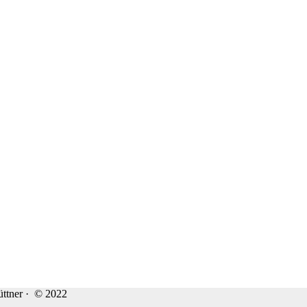
üttner · © 2022
üttner · © 2022