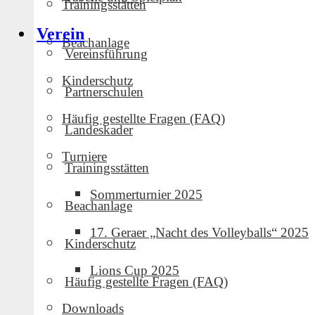
Trainingsstätten
Verein
Beachanlage
Vereinsführung
Details
Veranstalt
Kinderschutz
Partnerschulen
Datum:
Januar 31
Geraer VC
Zeit:
Veranstalter-Web
Häufig gestellte Fragen (FAQ)
11:00 - 15:00
anzeigen
Landeskader
Eintritt:
Kostenlos
Veranstaltungskategorie:
Turniere
Heimspiel
Trainingsstätten
Website:
nan
Sommerturnier 2025
Beachanlage
17. Geraer „Nacht des Volleyballs“ 2025
Kinderschutz
Spieltag GVC-Jugend
Lions Cup 2025
Häufig gestellte Fragen (FAQ)
Downloads