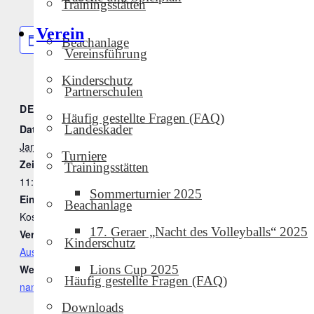
Trainingsstätten
Verein
Zum Kalender hinzufügen
Beachanlage
Vereinsführung
Kinderschutz
Partnerschulen
DETAILS
VERANSTALTER
Häufig gestellte Fragen (FAQ)
Gastgeber
Datum:
Landeskader
Januar 17
Turniere
Zeit:
Trainingsstätten
11:00 - 15:00
Sommerturnier 2025
Eintritt:
Beachanlage
Kostenlos
17. Geraer „Nacht des Volleyballs“ 2025
Veranstaltungskategorie:
Kinderschutz
Auswärtsspiel
Website:
Lions Cup 2025
Häufig gestellte Fragen (FAQ)
nan
Downloads