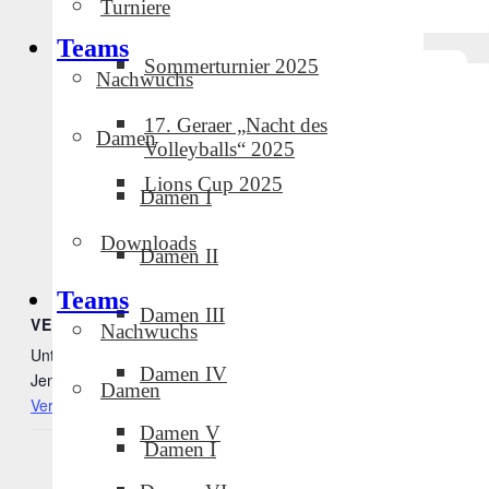
Turniere
Teams
Sommerturnier 2025
Nachwuchs
17. Geraer „Nacht des
Damen
Volleyballs“ 2025
Lions Cup 2025
Damen I
Downloads
Damen II
Teams
Damen III
VERANSTALTUNGSORT
Nachwuchs
Unterwellenborn
Damen IV
Jena
,
07745
DE
Google Karte anzeigen
Damen
Veranstaltungsort-Website anzeigen
Damen V
Damen I
Punktspiel GVC-Damen
Punktspiel GVC-Damen