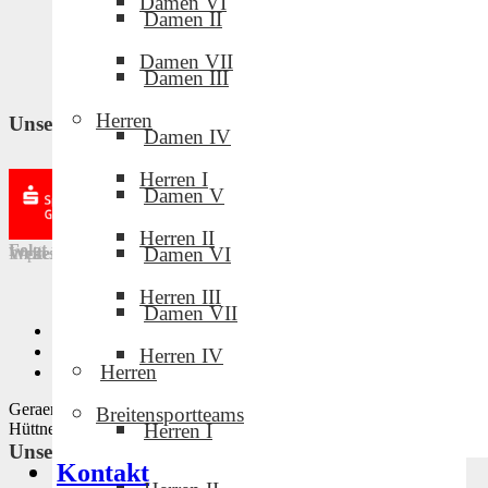
Damen VI
Damen II
Damen VII
Damen III
Herren
Unsere Partner und Sponsoren
Damen IV
Herren I
Damen V
Herren II
Folgt uns in den sozialen Medien!
Damen VI
Weitere Links
Impressum
·
Downloads
·
Intern
·
Datenschutz
Herren III
Damen VII
Privatsphäre-Einstellungen ändern
Historie der Privatsphäre-Einstellungen
Herren IV
Herren
Einwilligungen widerrufen
Geraer Volleyballclub · Design by Mike Tischmacher und Norman
Breitensportteams
Herren I
Hüttner · © 2022
Unsere Partner und Sponsoren
Kontakt