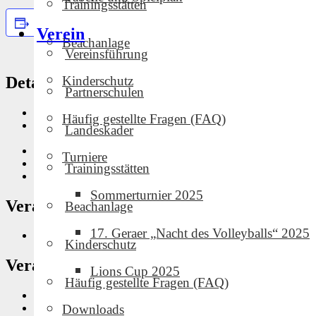
Trainingsstätten
Zum Kalender hinzufügen
Verein
Beachanlage
Vereinsführung
Details
Kinderschutz
Partnerschulen
Datum:
Februar 28
Häufig gestellte Fragen (FAQ)
Zeit:
Landeskader
11:00 - 15:00
Eintritt:
Kostenlos
Turniere
Veranstaltungskategorie:
Auswärtsspiel
Trainingsstätten
Website:
nan
Sommerturnier 2025
Veranstalter
Beachanlage
17. Geraer „Nacht des Volleyballs“ 2025
Gastgeber
Kinderschutz
Veranstaltungsort
Lions Cup 2025
Häufig gestellte Fragen (FAQ)
Blankenhain
Downloads
Schmalkalden
,
98574
DE
Google Karte anzeigen