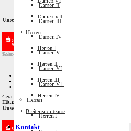
Damen VI
Damen II
Damen VII
Unsere Partner und Sponsoren
Damen III
Herren
Damen IV
Herren I
Damen V
Folgt uns in den sozialen Medien!
Weitere Links
Impressum
·
Downloads
·
Intern
·
Datenschutz
Herren II
Damen VI
Privatsphäre-Einstellungen ändern
Herren III
Historie der Privatsphäre-Einstellungen
Damen VII
Einwilligungen widerrufen
Herren IV
Geraer Volleyballclub · Design by Mike Tischmacher und Norman
Herren
Hüttner · © 2022
Unsere Partner und Sponsoren
Breitensportteams
Herren I
Kontakt