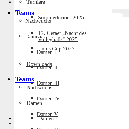
Turniere
Veranstaltungsort-Website anzeigen
Teams
Sommerturnier 2025
Nachwuchs
17. Geraer „Nacht des
Damen
Volleyballs“ 2025
Lions Cup 2025
Damen I
Downloads
Damen II
Teams
Damen III
Nachwuchs
Damen IV
Damen
Damen V
Damen I
«
Punktspiel GVC-Damen
Punktspiel GVC-Damen
»