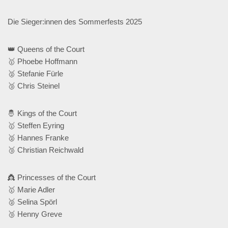
Die Sieger:innen des Sommerfests 2025
👑 Queens of the Court
🥇 Phoebe Hoffmann
🥈 Stefanie Fürle
🥉 Chris Steinel
🤴 Kings of the Court
🥇 Steffen Eyring
🥈 Hannes Franke
🥉 Christian Reichwald
👸 Princesses of the Court
🥇 Marie Adler
🥈 Selina Spörl
🥉 Henny Greve