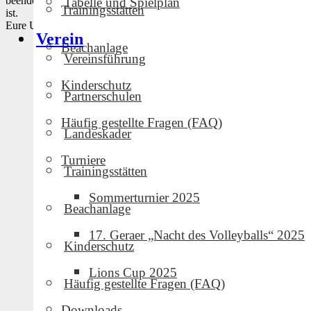
beenden und uns nochmal richtig reinhauen mit allem, was möglich
Tabelle und Spielplan
Trainingsstätten
ist.
Eure U15
Verein
Beachanlage
Vereinsführung
Kinderschutz
Partnerschulen
Häufig gestellte Fragen (FAQ)
Landeskader
Turniere
Trainingsstätten
Sommerturnier 2025
Beachanlage
17. Geraer „Nacht des Volleyballs“ 2025
Kinderschutz
Lions Cup 2025
Häufig gestellte Fragen (FAQ)
Downloads