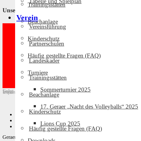
Tabelle und Spielplan
Trainingsstätten
Unsere Partner und Sponsoren
Verein
Beachanlage
Vereinsführung
Kinderschutz
Partnerschulen
Häufig gestellte Fragen (FAQ)
Landeskader
Turniere
Trainingsstätten
Sommerturnier 2025
Folgt uns in den sozialen Medien!
Weitere Links
Impressum
·
Downloads
·
Intern
·
Datenschutz
Beachanlage
17. Geraer „Nacht des Volleyballs“ 2025
Kinderschutz
Privatsphäre-Einstellungen ändern
Historie der Privatsphäre-Einstellungen
Lions Cup 2025
Einwilligungen widerrufen
Häufig gestellte Fragen (FAQ)
Geraer Volleyballclub · Design by Mike Tischmacher und Norman H
Downloads