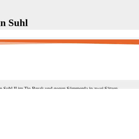
in Suhl
 Minh Nhi und Amelie traten wir hochmotiviert in der Suhler Bruchholz
en Suhl II im Tie-Break und gegen Sömmerda in zwei Sätzen.
ielen verpatzen Aufschläge kein Ausgleich mehr möglich.
sreicher Tag.
ken und nun heißt es fleißig zu trainieren um uns in den folgenden S