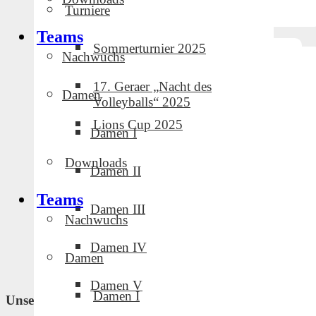
Turniere
Teams
Sommerturnier 2025
Nachwuchs
17. Geraer „Nacht des
Damen
Volleyballs“ 2025
Lions Cup 2025
Damen I
Downloads
Damen II
Teams
Damen III
Nachwuchs
Damen IV
Damen
Damen V
Damen I
Unsere Partner und Sponsoren