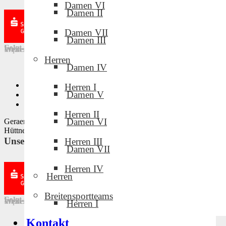
Damen VI
Damen II
Damen VII
Damen III
Folgt uns in den sozialen Medien!
Weitere Links
Impressum
·
Downloads
·
Intern
·
Datenschutz
Herren
Damen IV
Privatsphäre-Einstellungen ändern
Herren I
Damen V
Historie der Privatsphäre-Einstellungen
Einwilligungen widerrufen
Herren II
Damen VI
Geraer Volleyballclub · Design by Mike Tischmacher und Norman
Hüttner · © 2022
Unsere Partner und Sponsoren
Herren III
Damen VII
Herren IV
Herren
Breitensportteams
Folgt uns in den sozialen Medien!
Weitere Links
Impressum
·
Downloads
·
Intern
·
Datenschutz
Herren I
Kontakt