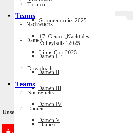
Turniere
Teams
Sommerturnier 2025
Nachwuchs
17. Geraer „Nacht des
Damen
Volleyballs“ 2025
Lions Cup 2025
Damen I
Downloads
Damen II
Teams
Damen III
Nachwuchs
Damen IV
Damen
Unsere Partner und Sponsoren
Damen V
Damen I