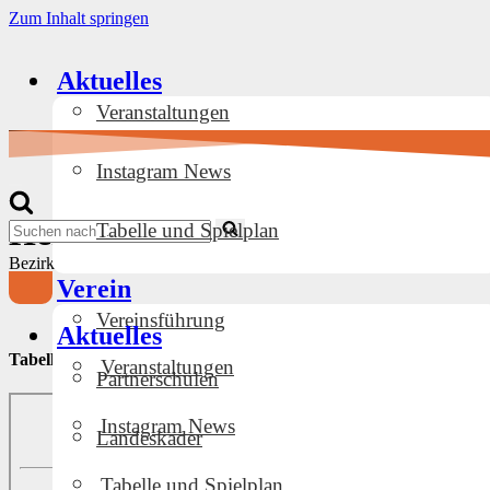
Zum Inhalt springen
Aktuelles
Veranstaltungen
Instagram News
Navigationsmenü
Herren III
Suchen
Tabelle und Spielplan
nach …
Bezirksliga Ost Staffel II Herren
Verein
Navigationsmenü
Vereinsführung
Aktuelles
Tabelle und Spiele
Veranstaltungen
Partnerschulen
Instagram News
Landeskader
Tabelle und Spielplan