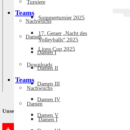
Turniere
Teams
Sommerturnier 2025
Nachwuchs
17. Geraer „Nacht des
Damen
Volleyballs“ 2025
Lions Cup 2025
Damen I
Downloads
Damen II
Teams
Damen III
Nachwuchs
Damen IV
Damen
Unsere Partner und Sponsoren
Damen V
Damen I